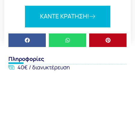
ΚΑΝΤΕ ΚΡΑΤΗΣΗ!
Πληροφορίες
40€ / διανυκτέρευση
Check in: 15:00 - Check out: 11:00
ΚΑΝΤΕ ΚΡΑΤΗΣΗ!
Τοποθεσία
Τα δωμάτιά μας στις Καμάρες βρίσκονται σε μικρή
απόσταση (50 μέτρα) από την παραλία που από το 2002
βραβεύεται ανελλιπώς με τη γαλάζια σημαία της
Ευρωπαϊκής Ένωσης για την ποιότητα των υδάτων και τις