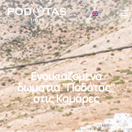
Ενοικιαζόμενα
δωμάτια "Ποδότας"
στις Καμάρες